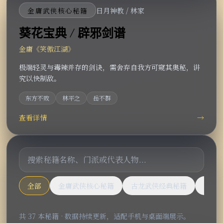
金庸武侠核心秘籍
日月神教 / 林家
葵花宝典 / 辟邪剑谱
金庸《笑傲江湖》
极端轻灵与毒辣并存的剑诀，需舍弃自我方可窥其奥秘，讲
究以快制敌。
东方不败
林平之
岳不群
查看详情
→
搜索武功秘籍
全部
金庸武侠核心秘籍
古龙武侠经典秘籍
梁羽
共
37
本秘籍 · 数据持续更新，适配手机与桌面端展示。