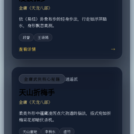
金庸《天龙八部》
依《易经》卦象布步的轻身步法，行走如浮萍踏
水，身形飘忽莫测。
段誉
王语嫣
查看详情
→
金庸武侠核心秘籍
逍遥派
天山折梅手
金庸《天龙八部》
柔美外形中蕴藏凌厉点穴劲道的指法，招式宛如折
梅采花却暗伏杀机。
天山童姥
李秋水
虚竹