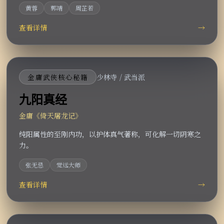
黄蓉
郭靖
周芷若
查看详情
→
金庸武侠核心秘籍
少林寺 / 武当派
九阳真经
金庸《倚天屠龙记》
纯阳属性的至刚内功，以护体真气著称，可化解一切阴寒之
力。
张无忌
觉远大师
查看详情
→