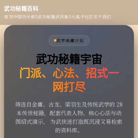
武功秘籍百科
首页
中国功夫
前5武功秘籍
武侠集
5大高手
社区
关于我们
武学典藏计划
武功秘籍宇宙
门派、心法、招式一
网打尽
筛选自金庸、古龙、梁羽生及传统武学的 28
本传世秘籍，配套代表人物、核心心法与动
图招式演示， 为武侠迷打造既沉浸又易检索
的资料库。