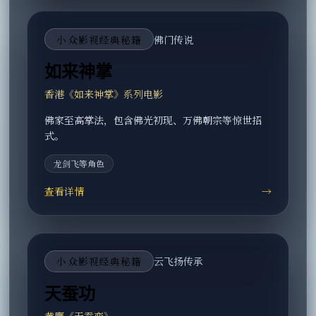
小众影视经典秘籍
佛门传说
如来神掌
香港《如来神掌》系列电影
佛家至高掌法，包含佛光初现、万佛朝宗等惊世招
式。
龙剑飞等角色
查看详情
→
小众影视经典秘籍
云飞扬传承
天蚕功
黄鹰《天蚕变》