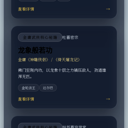
查看详情
→
金庸武侠核心秘籍
吐蕃密宗
龙象般若功
金庸《神雕侠侣》 / 《倚天屠龙记》
佛门至刚内功，以龙象十层之力镇压敌人，劲道雄
浑无匹。
金轮法王
达尔巴
查看详情
→
金庸武侠核心秘籍
姑苏慕容世家