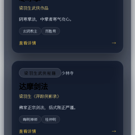
梁羽生武侠作品
阴寒掌法，中掌者寒气攻心。
玄阴教主
厉胜男
查看详情
→
梁羽生武侠秘籍
少林寺
达摩剑法
梁羽生《萍踪侠影录》
佛家正宗剑法，招式刚正严谨。
晦明禅师
桂仲明
查看详情
→