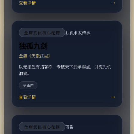
查看详情
→
金庸武侠核心秘籍
独孤求败传承
独孤九剑
金庸《笑傲江湖》
以无招胜有招著称，专破天下武学弱点，讲究先机
洞察。
令狐冲
查看详情
→
金庸武侠核心秘籍
丐帮