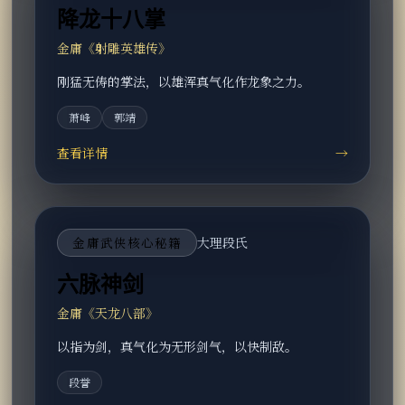
降龙十八掌
金庸《射雕英雄传》
刚猛无俦的掌法，以雄浑真气化作龙象之力。
萧峰
郭靖
查看详情
→
金庸武侠核心秘籍
大理段氏
六脉神剑
金庸《天龙八部》
以指为剑，真气化为无形剑气，以快制敌。
段誉