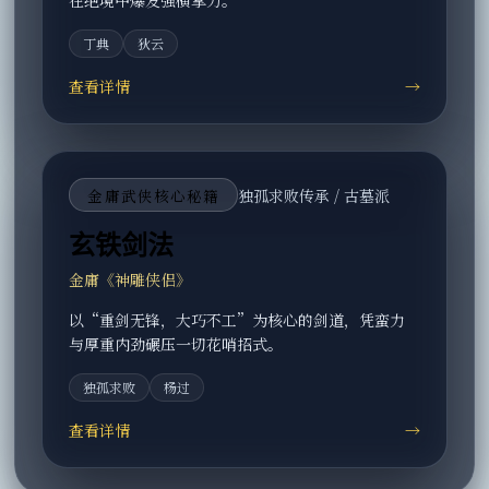
在绝境中爆发强横掌力。
丁典
狄云
查看详情
→
金庸武侠核心秘籍
独孤求败传承 / 古墓派
玄铁剑法
金庸《神雕侠侣》
以“重剑无锋，大巧不工”为核心的剑道，凭蛮力
与厚重内劲碾压一切花哨招式。
独孤求败
杨过
查看详情
→