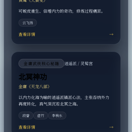
可蜕皮重生、倍增内力的奇功，修炼过程痛苦。
云飞扬
查看详情
→
金庸武侠核心秘籍
逍遥派 / 灵鹫宫
北冥神功
金庸《天龙八部》
以内力化海为喻的逍遥派镇派心法，主张吞纳外力
再度转化，真气深沉若北冥之海。
段誉
虚竹
李秋水
查看详情
→