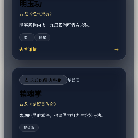
明玉功
古龙《绝代双骄》
阴寒属性内功，九层圆满可青春永驻。
邀月
怜星
查看详情
→
古龙武侠经典秘籍
楚留香
销魂掌
古龙《楚留香传奇》
飘逸轻灵的掌法，强调借力打力与绝妙身法。
楚留香