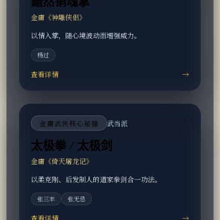
黯然销魂掌
金庸《神雕侠侣》
以情入掌，随心境波动而增强威力。
杨过
查看详情
→
金庸武侠核心秘籍
武当派
太极拳 / 太极剑
金庸《倚天屠龙记》
以柔克刚、后发制人的道家拳剑合一功法。
张三丰
张无忌
查看详情
→