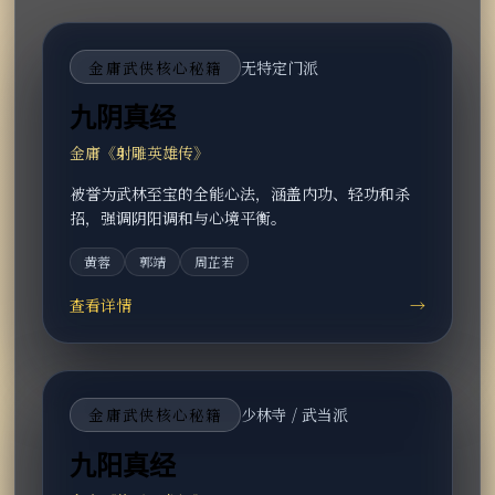
金庸武侠核心秘籍
无特定门派
九阴真经
金庸《射雕英雄传》
被誉为武林至宝的全能心法，涵盖内功、轻功和杀
招，强调阴阳调和与心境平衡。
黄蓉
郭靖
周芷若
查看详情
→
金庸武侠核心秘籍
少林寺 / 武当派
九阳真经