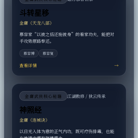
斗转星移
金庸《天龙八部》
慕容家“以彼之招还施彼身”的看家功夫，能把对
手攻势原路奉还。
慕容博
慕容复
查看详情
→
金庸武侠核心秘籍
江湖散修 / 狄云传承
神照经
金庸《连城诀》
以日光入体为意的正气内功，既可疗伤排毒，也能