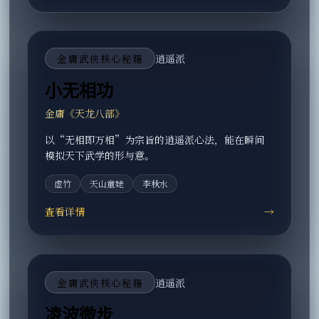
金庸武侠核心秘籍
逍遥派
小无相功
金庸《天龙八部》
以“无相即万相”为宗旨的逍遥派心法，能在瞬间
模拟天下武学的形与意。
虚竹
天山童姥
李秋水
查看详情
→
金庸武侠核心秘籍
逍遥派
凌波微步