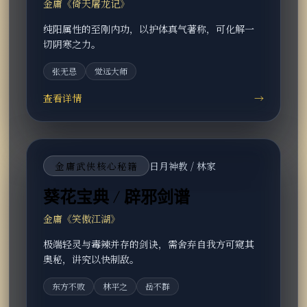
金庸《倚天屠龙记》
纯阳属性的至刚内功，以护体真气著称，可化解一
切阴寒之力。
张无忌
觉远大师
查看详情
→
金庸武侠核心秘籍
日月神教 / 林家
葵花宝典 / 辟邪剑谱
金庸《笑傲江湖》
极端轻灵与毒辣并存的剑诀，需舍弃自我方可窥其
奥秘，讲究以快制敌。
东方不败
林平之
岳不群