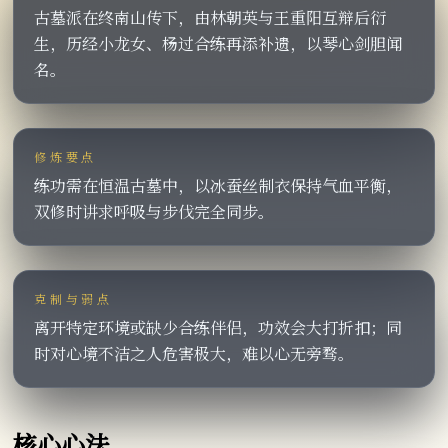
古墓派在终南山传下，由林朝英与王重阳互辩后衍
生，历经小龙女、杨过合练再添补遗，以琴心剑胆闻
名。
修炼要点
练功需在恒温古墓中，以冰蚕丝制衣保持气血平衡，
双修时讲求呼吸与步伐完全同步。
克制与弱点
离开特定环境或缺少合练伴侣，功效会大打折扣；同
时对心境不洁之人危害极大，难以心无旁骛。
核心心法