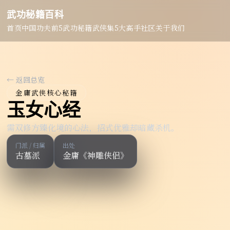
武功秘籍百科
首页
中国功夫
前5武功秘籍
武侠集
5大高手
社区
关于我们
← 返回总览
金庸武侠核心秘籍
玉女心经
需双修方臻化境的心法，招式优雅却暗藏杀机。
门派 / 归属
出处
古墓派
金庸《神雕侠侣》