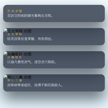
双剑合璧
双剑交织成防御光幕再化攻势。
玉女穿梭
轻灵剑势反复穿插，快若游丝。
冰魄银针
以指力激发剑气，凌空点穴制敌。
琴心三叠
剑势如琴音起伏，连绵不断压制敌人。