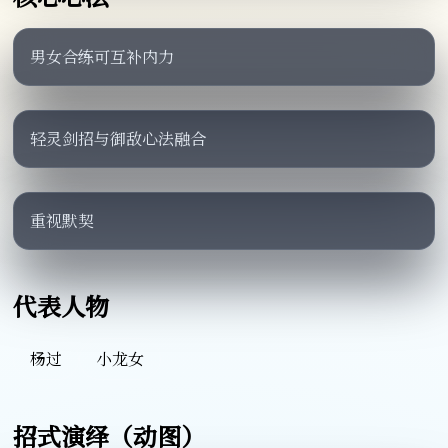
男女合练可互补内力
轻灵剑招与御敌心法融合
重视默契
代表人物
杨过
小龙女
招式演绎（动图）