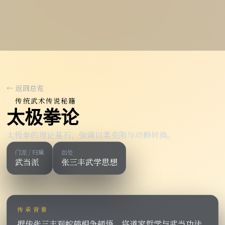
← 返回总览
传统武术传说秘籍
太极拳论
太极拳的理论基石，强调以柔克刚与动静转换。
门派 / 归属
出处
武当派
张三丰武学思想
传承背景
据传张三丰观蛇鹤相争顿悟，将道家哲学与武当功法