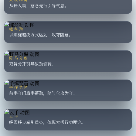
从静入动，意念先行引导气息。
缠丝劲
以螺旋缠绕方式运劲，攻守随意。
野马分鬃
双臂分开引导敌劲偏转。
手挥琵琶
前手守门后手蓄劲，随时化攻为守。
云手
绕圆移步牵引重心，体现太极行功理论。