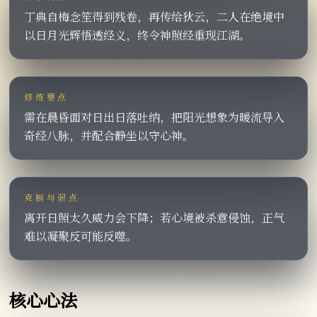
丁典自梅念笙得到残卷，再传给狄云，二人在绝境中
以日月光辉悟透经义，终令神照经重现江湖。
修炼要点
需在晨昏面对日出日落吐纳，把阳光想象为暖流导入
奇经八脉，并配合静坐以守心神。
克制与弱点
离开日照太久威力会下降；若心境被杀意侵蚀，正气
难以凝聚反可能反噬。
核心心法