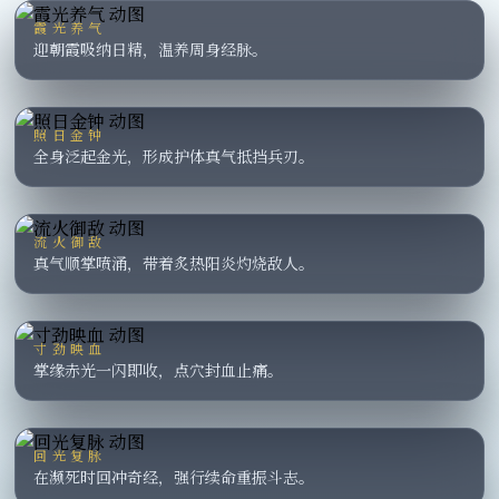
霞光养气
迎朝霞吸纳日精，温养周身经脉。
照日金钟
全身泛起金光，形成护体真气抵挡兵刃。
流火御敌
真气顺掌喷涌，带着炙热阳炎灼烧敌人。
寸劲映血
掌缘赤光一闪即收，点穴封血止痛。
回光复脉
在濒死时回冲奇经，强行续命重振斗志。