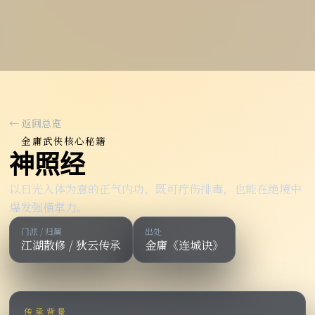
← 返回总览
金庸武侠核心秘籍
神照经
以日光入体为意的正气内功，既可疗伤排毒，也能在绝境中
爆发强横掌力。
门派 / 归属
出处
江湖散修 / 狄云传承
金庸《连城诀》
传承背景