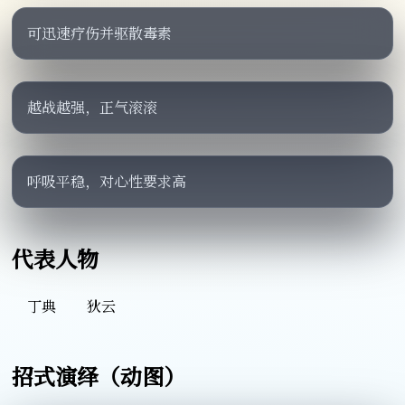
可迅速疗伤并驱散毒素
越战越强，正气滚滚
呼吸平稳，对心性要求高
代表人物
丁典
狄云
招式演绎（动图）